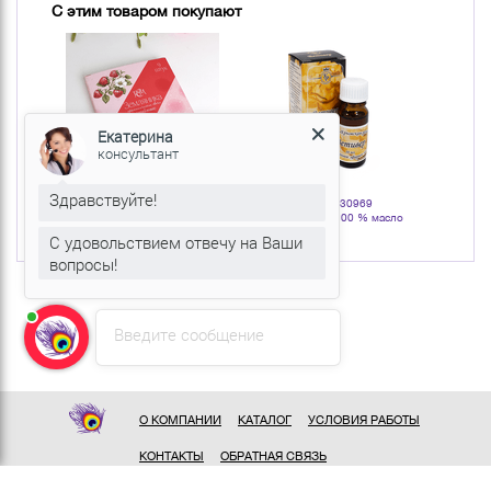
С этим товаром покупают
Екатерина
консультант
Здравствуйте!
Артикул: 132251
Артикул: 130969
Арт
 масло
Свечи чайные Набор 9 шт аромат
Ветивер 10 мл 100 % масло
Вербена 
Земляника
эфирное
С удовольствием отвечу на Ваши
вопросы!
Введите сообщение
О КОМПАНИИ
КАТАЛОГ
УСЛОВИЯ РАБОТЫ
КОНТАКТЫ
ОБРАТНАЯ СВЯЗЬ
ПОЛИТИКА КОНФИДЕНЦИАЛЬНОСТИ