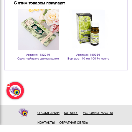
С этим товаром покупают
Артикул: 132246
Артикул: 130966
Арт
маслом
Свечи чайные с аромамаслом
Бергамот 10 мл 100 % масло
Ваниль 1
ивочно-
Пихта 10 шт зеленые
эфирное
О КОМПАНИИ
КАТАЛОГ
УСЛОВИЯ РАБОТЫ
КОНТАКТЫ
ОБРАТНАЯ СВЯЗЬ
ПОЛИТИКА КОНФИДЕНЦИАЛЬНОСТИ