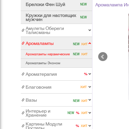
Брелоки Фен Шуй
Аромалампа Ин
Кружки для настоящих
мужчин
Амулеты Обереги
Талисманы
Аромалампы
Аромалампы керамические
Аромалампы Эконом
Ароматерапия
Благовония
Вазы
Интерьер и
Хранение
Картины Модули
Постеры