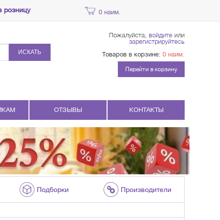
в розницу
0 наим.
Пожалуйста,
войдите
или
зарегистрируйтесь
ИСКАТЬ
Товаров в корзине:
0 наим.
Перейти в корзину
ИКАМ
ОТЗЫВЫ
КОНТАКТЫ
Подборки
Производители