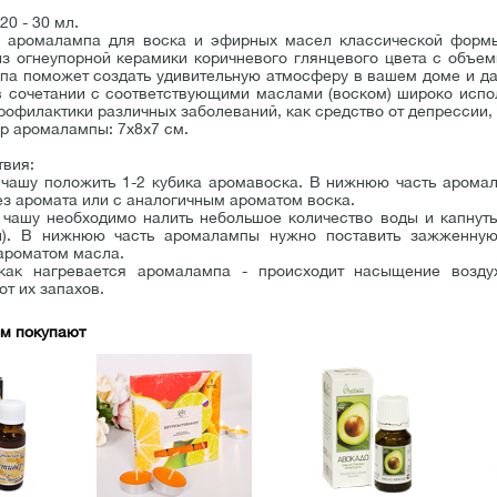
20 - 30 мл.
 аромалампа для воска и эфирных масел классической форм
з огнеупорной керамики коричневого глянцевого цвета с объем
па поможет создать удивительную атмосферу в вашем доме и даж
 сочетании с соответствующими маслами (воском) широко испо
офилактики различных заболеваний, как средство от депрессии, 
р аромалампы: 7х8х7 см.
твия:
 чашу положить 1-2 кубика аромавоска. В нижнюю часть арома
з аромата или с аналогичным ароматом воска.
 чашу необходимо налить небольшое количество воды и капнуть
л). В нижнюю часть аромалампы нужно поставить зажженную
ароматом масла.
как нагревается аромалампа - происходит насыщение возду
от их запахов.
ом покупают