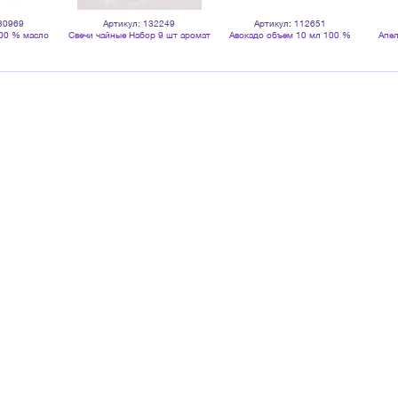
30969
Артикул: 132249
Артикул: 112651
100 % масло
Свечи чайные Набор 9 шт аромат
Авокадо объем 10 мл 100 %
Апел
ое
Цитрус и Грейпфрут
натуральное масло