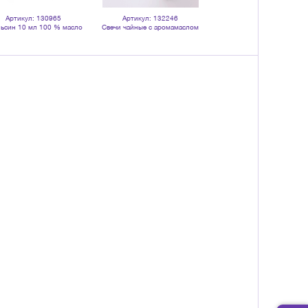
Артикул: 130965
Артикул: 132246
Артикул: 132251
ьсин 10 мл 100 % масло
Свечи чайные с аромамаслом
Свечи чайные Набор 9 шт ар
эфирное
Пихта 10 шт зеленые
Земляника