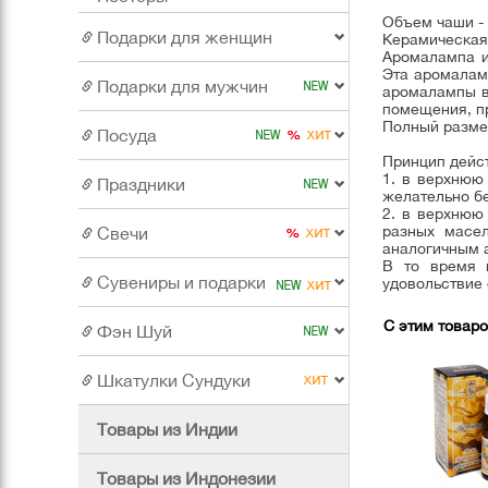
Объем чаши - 
Подарки для женщин
Керамическая
Аромалампа и
Эта аромалам
Подарки для мужчин
аромалампы в
помещения, пр
Полный разме
Посуда
Принцип дейс
1. в верхнюю
Праздники
желательно бе
2. в верхнюю
разных масе
Свечи
аналогичным 
В то время 
Сувениры и подарки
удовольствие 
С этим товар
Фэн Шуй
Шкатулки Сундуки
Товары из Индии
Товары из Индонезии