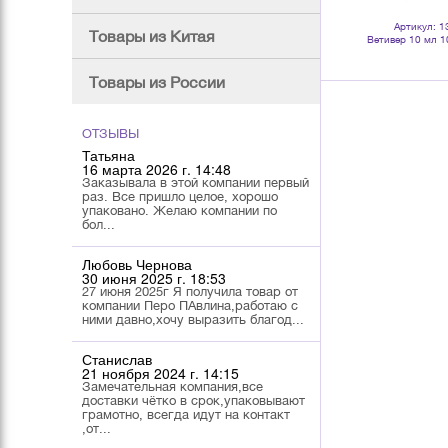
Артикул: 130968
Артикул: 132248
Артикул: 1
Товары из Китая
Вербена 10 мл 100 % масло
Свечи чайные с аромамаслом
Ветивер 10 мл 
эфирное
Шалфей 10 шт лавандовые
эфирн
Товары из России
ОТЗЫВЫ
Татьяна
16 марта 2026 г. 14:48
Заказывала в этой компании первый
раз. Все пришло целое, хорошо
упаковано. Желаю компании по
бол...
Любовь Чернова
30 июня 2025 г. 18:53
27 июня 2025г Я получила товар от
компании Перо ПАвлина,работаю с
ними давно,хочу выразить благод...
Станислав
21 ноября 2024 г. 14:15
Замечательная компания,все
доставки чётко в срок,упаковывают
грамотно, всегда идут на контакт
,от...