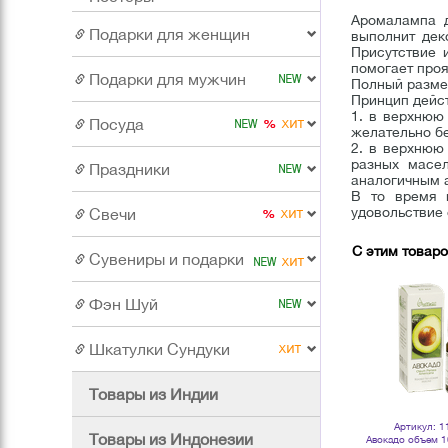
Аромалампа 
Подарки для женщин
выполнит дек
Присутствие 
помогает проя
Подарки для мужчин
Полный размер
Принцип дейс
1. в верхнюю
Посуда
желательно бе
2. в верхнюю
разных масе
Праздники
аналогичным 
В то время 
удовольствие 
Свечи
С этим товар
Сувениры и подарки
Фэн Шуй
Шкатулки Сундуки
Товары из Индии
Артикул: 130968
Артикул: 132251
Артикул: 1
Товары из Индонезии
Вербена 10 мл 100 % масло
Свечи чайные Набор 9 шт аромат
Авокадо объем 