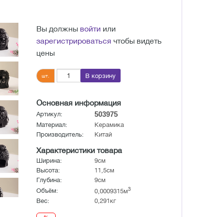
Вы должны
войти
или
зарегистрироваться
чтобы видеть
цены
В корзину
шт.
Основная информация
503975
Артикул:
Материал:
Керамика
Производитель:
Китай
Характеристики товара
Ширина:
9см
Высота:
11,5см
Глубина:
9см
3
Объём:
0,0009315м
Вес:
0,291кг