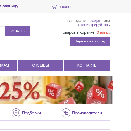
в розницу
0 наим.
Пожалуйста,
войдите
или
зарегистрируйтесь
ИСКАТЬ
Товаров в корзине:
0 наим.
Перейти в корзину
ИКАМ
ОТЗЫВЫ
КОНТАКТЫ
Подборки
Производители