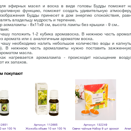
для эфирных масел и воска в виде головы Будды поможет н
оративную функцию, поможет создать удивительную атмосферу
изображения Будды принесет в дом энергию спокойствия, равн
влять владельцу мудрость и терпение.
 аомалампы - 8х11х9 см, высота лампы без крышки - 9 см..
твия:
 чашу положить 1-2 кубика аромавоска. В нижнюю часть арома
з аромата или с аналогичным ароматом воска.
 чашу необходимо налить небольшое количество воды и капнуть
л). В нижнюю часть аромалампы нужно поставить зажженную
ароматом масла.
как нагревается аромалампа - происходит насыщение возду
от их запахов.
ом покупают
12651
Артикул: 112665
Артикул: 132249
10 мл 100 %
Жожоба объем 10 мл 100 %
Свечи чайные Набор 9 шт аромат
Апел