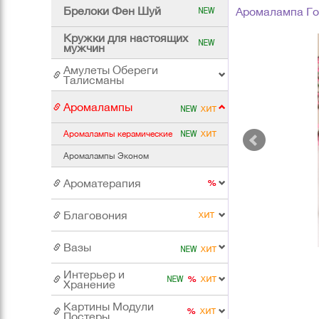
Брелоки Фен Шуй
Аромалампа Го
Кружки для настоящих
мужчин
Амулеты Обереги
Талисманы
Аромалампы
Аромалампы керамические
Аромалампы Эконом
Ароматерапия
Благовония
Вазы
Интерьер и
Хранение
Картины Модули
Постеры