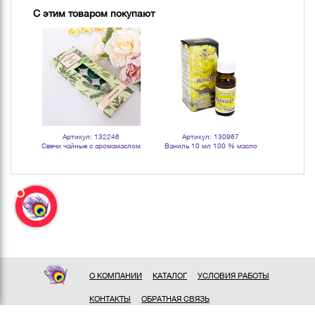
С этим товаром покупают
Артикул: 132246
Артикул: 130967
Арт
 масло
Свечи чайные с аромамаслом
Ваниль 10 мл 100 % масло
Бергамот 
Пихта 10 шт зеленые
эфирное
О КОМПАНИИ
КАТАЛОГ
УСЛОВИЯ РАБОТЫ
КОНТАКТЫ
ОБРАТНАЯ СВЯЗЬ