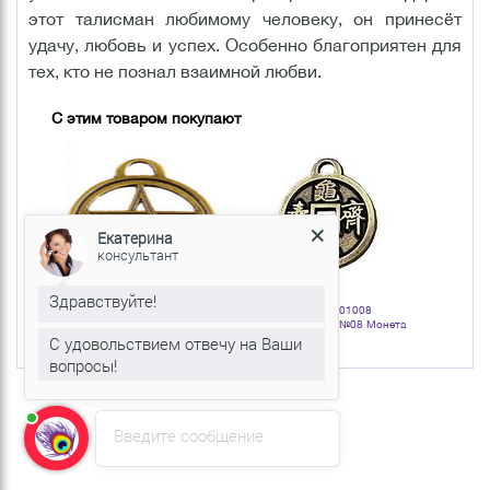
этот талисман любимому человеку, он принесёт
удачу, любовь и успех. Особенно благоприятен для
тех, кто не познал взаимной любви.
С этим товаром покупают
Екатерина
консультант
Здравствуйте!
Артикул: 401001
Артикул: 401008
Арт
Амулет The Cult! №01 Могущество
Амулет The Cult! №08 Монета
Амуле
света
Счастливой судьбы
Астролог
С удовольствием отвечу на Ваши
вопросы!
Введите сообщение