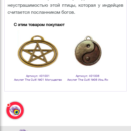
неустрашимостью этой птицы, которая у индейцев
считается посланником богов.
С этим товаром покупают
Артикул: 401001
Артикул: 401006
Арт
Амулет The Cult! №01 Могущество
Амулет The Cult! №06 Инь Ян
Амуле
света
Астролог