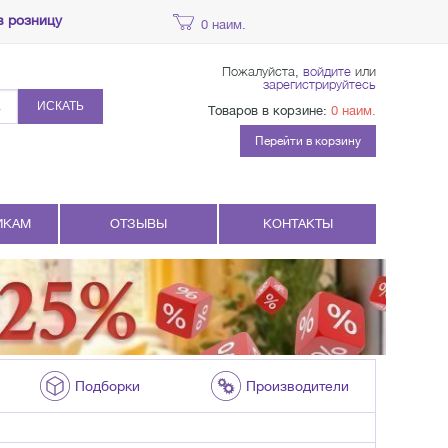
в розницу
0 наим.
Пожалуйста,
войдите
или
зарегистрируйтесь
ИСКАТЬ
Товаров в корзине:
0 наим.
Перейти в корзину
ИКАМ
ОТЗЫВЫ
КОНТАКТЫ
Подборки
Производители