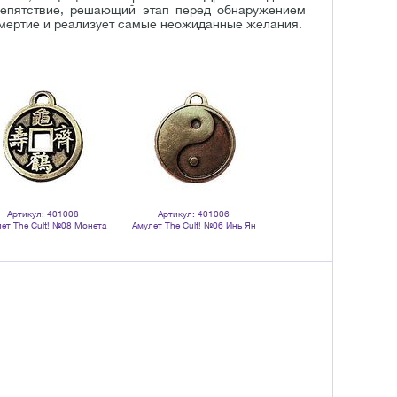
репятствие, решающий этап перед обнаружением
смертие и реализует самые неожиданные желания.
Артикул: 401008
Артикул: 401006
ет The Cult! №08 Монета
Амулет The Cult! №06 Инь Ян
Счастливой судьбы