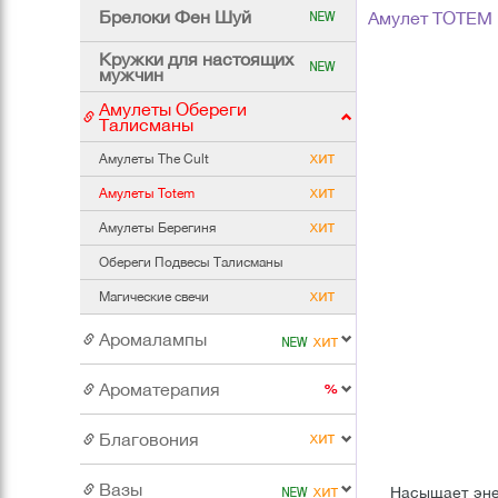
Брелоки Фен Шуй
Амулет TOTEM
Кружки для настоящих
мужчин
Амулеты Обереги
Талисманы
Амулеты The Cult
Амулеты Totem
Амулеты Берегиня
Обереги Подвесы Талисманы
Магические свечи
Аромалампы
Ароматерапия
Благовония
Вазы
Насыщает эне