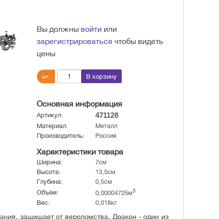
Вы должны
войти
или
зарегистрироваться
чтобы видеть
цены
В корзину
шт.
Основная информация
471128
Артикул:
Материал:
Металл
Производитель:
Россия
Характеристики товара
Ширина:
7см
Высота:
13,5см
Глубина:
0,5см
3
Объём:
0,00004725м
Вес:
0,018кг
ания, защищает от вероломства. Дракон - один из