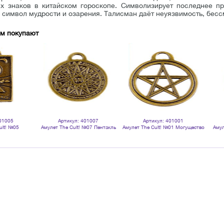
 знаков в китайском гороскопе. Символизирует последнее п
 символ мудрости и озарения. Талисман даёт неуязвимость, бес
ом покупают
01005
Артикул: 401007
Артикул: 401001
ult! №05
Амулет The Cult! №07 Пентакль
Амулет The Cult! №01 Могущество
Амул
й талисман
Соломона
света