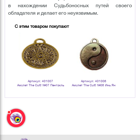
в нахождении Судьбоносных путей своего
обладателя и делает его неуязвимым.
С этим товаром покупают
Артикул: 401007
Артикул: 401006
Арт
Амулет The Cult! №07 Пентакль
Амулет The Cult! №06 Инь Ян
Амулет The 
Соломона