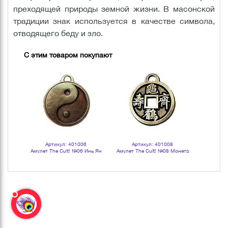
преходящей природы земной жизни. В масонской
традиции знак используется в качестве символа,
отводящего беду и зло.
С этим товаром покупают
Артикул: 401006
Артикул: 401008
Арт
Амулет The Cult! №06 Инь Ян
Амулет The Cult! №08 Монета
Амуле
Счастливой судьбы
Астролог