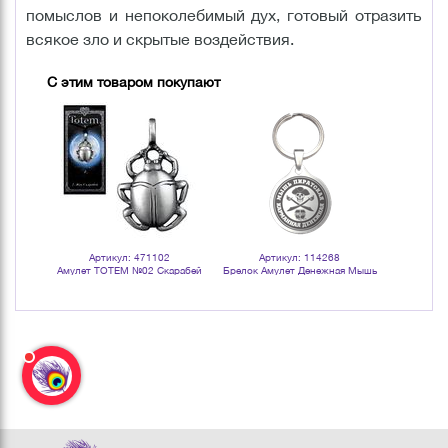
помыслов и непоколебимый дух, готовый отразить
всякое зло и скрытые воздействия.
С этим товаром покупают
Артикул: 471102
Артикул: 114268
Арт
Сюрикен
Амулет TOTEM №02 Скарабей
Брелок Амулет Денежная Мышь
Амулет TOT
Пиратская 6 см