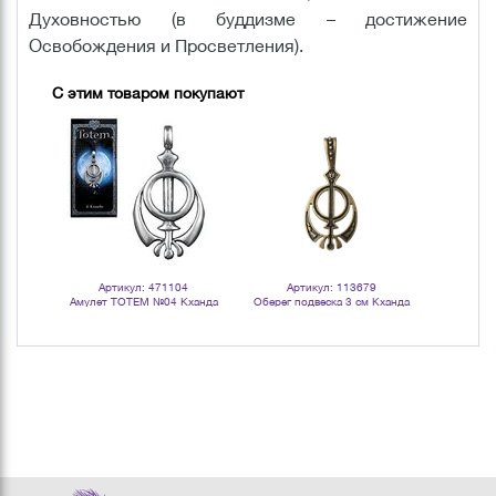
Духовностью (в буддизме – достижение
Освобождения и Просветления).
С этим товаром покупают
Артикул: 471104
Артикул: 113679
Арт
амандра
Амулет TOTEM №04 Кханда
Оберег подвеска 3 см Кханда
Амулет TOT
латунь