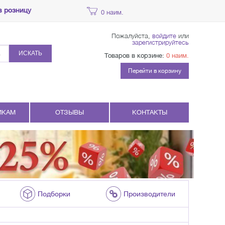
в розницу
0 наим.
Пожалуйста,
войдите
или
зарегистрируйтесь
ИСКАТЬ
Товаров в корзине:
0 наим.
Перейти в корзину
ИКАМ
ОТЗЫВЫ
КОНТАКТЫ
Подборки
Производители