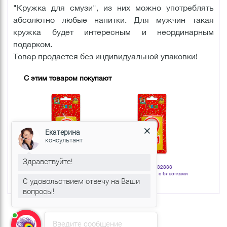
"Кружка для смузи", из них можно употреблять
абсолютно любые напитки. Для мужчин такая
кружка будет интересным и неординарным
подарком.
Товар продается без индивидуальной упаковки!
С этим товаром покупают
Екатерина
консультант
Здравствуйте!
Артикул: 132837
Артикул: 132833
Арт
Свеча Цифра Шесть с блестками
Свеча Цифра Два с блестками
Свеча Цифр
красная окантовка 6 см
красная окантовка 6 см
красна
С удовольствием отвечу на Ваши
вопросы!
Введите сообщение