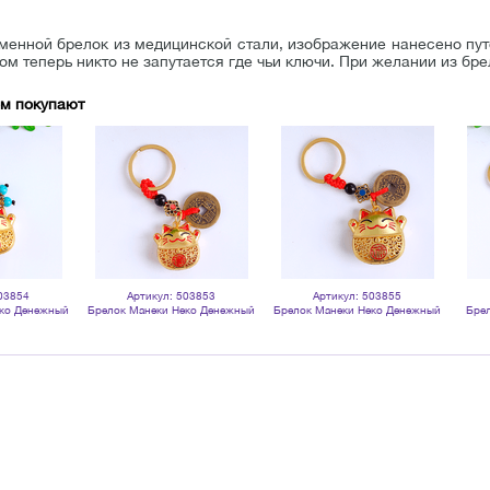
енной брелок из медицинской стали, изображение нанесено путе
ом теперь никто не запутается где чьи ключи. При желании из бре
ом покупают
03854
Артикул: 503853
Артикул: 503855
еко Денежный
Брелок Манеки Неко Денежный
Брелок Манеки Неко Денежный
Брел
см
кот Пять монет 9 см
кот Пять монет 9 см