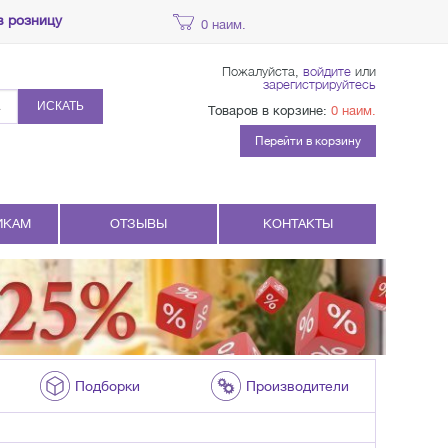
в розницу
0 наим.
Пожалуйста,
войдите
или
зарегистрируйтесь
ИСКАТЬ
Товаров в корзине:
0 наим.
Перейти в корзину
ИКАМ
ОТЗЫВЫ
КОНТАКТЫ
Подборки
Производители