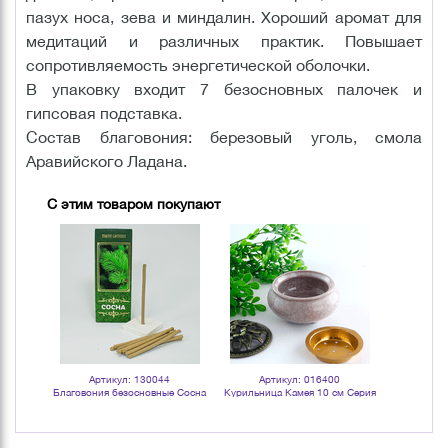
пазух носа, зева и миндалин. Хороший аромат для
медитаций и различных практик. Повышает
сопротивляемость энергетической оболочки.
В упаковку входит 7 безосновных палочек и
гипсовая подставка.
Состав благовония: березовый уголь, смола
Аравийского Ладана.
С этим товаром покупают
Артикул: 130044
Артикул: 016400
Арт
х свечей
Благовония безосновные Сосна
Курильница Камея 10 см Серия
Благовония
елтая
Набор 10 шт с подставкой
Эконом под мрамор серая
Набор 1