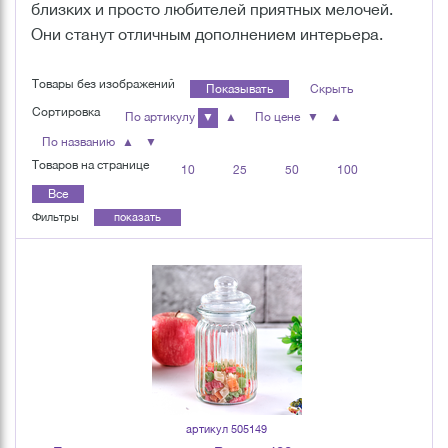
близких и просто любителей приятных мелочей.
Они станут отличным дополнением интерьера.
Товары без изображений
Показывать
Скрыть
Сортировка
По артикулу
▼
▲
По цене
▼
▲
По названию
▲
▼
Товаров на странице
10
25
50
100
Все
Фильтры
показать
артикул 505149