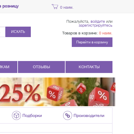
в розницу
0 наим.
Пожалуйста,
войдите
или
зарегистрируйтесь
ИСКАТЬ
Товаров в корзине:
0 наим.
Перейти в корзину
ИКАМ
ОТЗЫВЫ
КОНТАКТЫ
Подборки
Производители