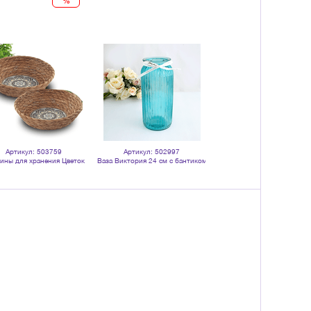
%
Артикул: 503759
Артикул: 502997
Артикул: 503757
ины для хранения Цветок
Ваза Виктория 24 см с бантиком
Корзина плетеная мягкая 
 диаметр 26 30 см водный
лазурная прозрачная
хранения Дуэт диаметр 26 2
гиацинт
водный гиацинт