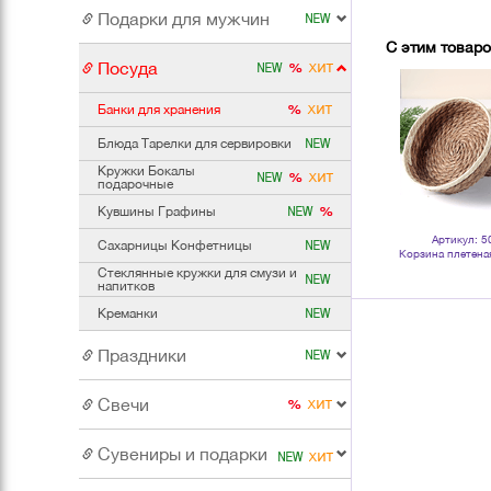
Подарки для мужчин
С этим товар
Посуда
Банки для хранения
Блюда Тарелки для сервировки
Кружки Бокалы
подарочные
Кувшины Графины
Артикул: 502996
Артикул: 016358
Артикул: 5
Сахарницы Конфетницы
Ваза Виктория 24 см с бантиком
Поднос плетеный круглый 30 см
Корзина плетеная
дымчатая прозрачная
серия Эконом
хранения Дуэт диа
Стеклянные кружки для смузи и
водный ги
напитков
Креманки
Праздники
Свечи
Сувениры и подарки