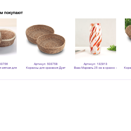
ом покупают
03756
Артикул: 503758
Артикул: 132913
 мягкая для
Корзины для хранения Дуэт
Ваза Марсель 25 см в красно -
Корз
метр 22 26 см
диаметр 25 30 см водный гиацинт
белых тонах
Дуэт
ацинт