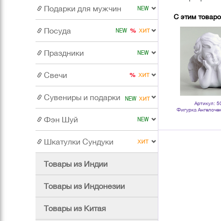
Подарки для мужчин
С этим товар
Посуда
Праздники
Свечи
Сувениры и подарки
Артикул: 016447
Артикул: 117757
Артикул: 5
та
Подсвечник Грани 10х14 см
Подсвечник Лотос 7,5х4 см для
Фигурка Ангелочек
черный
столовых свечей белый
белы
Фэн Шуй
Шкатулки Сундуки
Товары из Индии
Товары из Индонезии
Товары из Китая