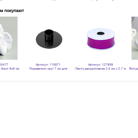
ом покупают
03477
Артикул: 110671
Артикул: 127859
 бюст 8х9 см
Подсвечник круг 7 см для
Лента декоративная 2,5 см х 2,7 м
Фигур
й
столовых свечей черный
пурпур текстильная