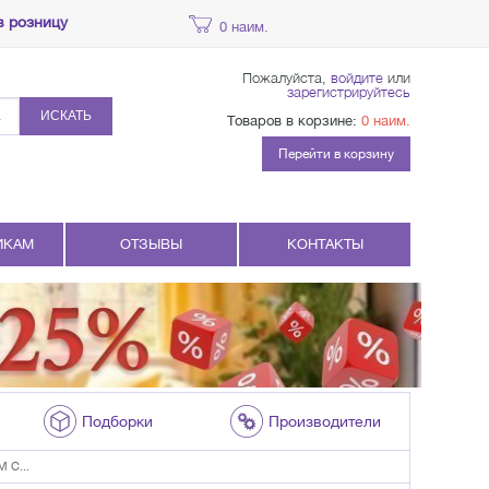
в розницу
0 наим.
Пожалуйста,
войдите
или
зарегистрируйтесь
ИСКАТЬ
Товаров в корзине:
0 наим.
Перейти в корзину
ИКАМ
ОТЗЫВЫ
КОНТАКТЫ
Подборки
Производители
 С...