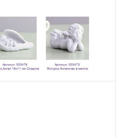
Артикул: 503476
Артикул: 503473
Артикул: 503676
а Ангел 18х11 см Сладкие
Фигурка Ангелочек в мечтах
Фигурка Ангелочек отдых
сны белый
13х10 см белый
мечтах 14х9 см белый